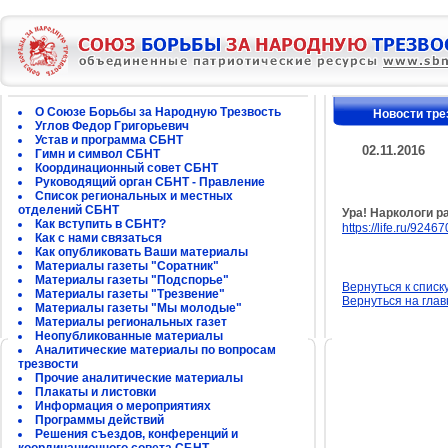
О Союзе Борьбы за Народную Трезвость
Новости тре
Углов Федор Григорьевич
Устав и программа СБНТ
02.11.2016
Гимн и символ СБНТ
Координационный совет СБНТ
Руководящий орган СБНТ - Правление
Список региональных и местных
отделений СБНТ
Ура! Наркологи р
Как вступить в СБНТ?
https://life.ru/92467
Как с нами связаться
Как опубликовать Ваши материалы
Материалы газеты "Соратник"
Материалы газеты "Подспорье"
Вернуться к списк
Материалы газеты "Трезвение"
Вернуться на гла
Материалы газеты "Мы молодые"
Материалы региональных газет
Неопубликованные материалы
Аналитические материалы по вопросам
трезвости
Прочие аналитические материалы
Плакаты и листовки
Информация о мероприятиях
Программы действий
Решения съездов, конференций и