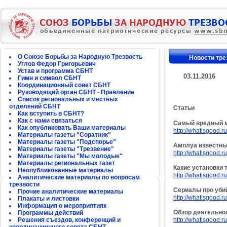
О Союзе Борьбы за Народную Трезвость
Новости тре
Углов Федор Григорьевич
Устав и программа СБНТ
03.11.2016
Гимн и символ СБНТ
Координационный совет СБНТ
Руководящий орган СБНТ - Правление
Список региональных и местных
отделений СБНТ
Статьи
Как вступить в СБНТ?
Как с нами связаться
Самый вредный м
Как опубликовать Ваши материалы
http://whatisgood.r
Материалы газеты "Соратник"
Материалы газеты "Подспорье"
Амплуа известны
Материалы газеты "Трезвение"
http://whatisgood.r
Материалы газеты "Мы молодые"
Материалы региональных газет
Какие установки
Неопубликованные материалы
http://whatisgood.r
Аналитические материалы по вопросам
трезвости
Сериалы про уби
Прочие аналитические материалы
http://whatisgood.ru
Плакаты и листовки
Информация о мероприятиях
Обзор деятельно
Программы действий
Решения съездов, конференций и
http://whatisgood.r