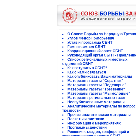
О Союзе Борьбы за Народную Трезво
Углов Федор Григорьевич
Устав и программа СБНТ
Гимн и символ СБНТ
Координационный совет СБНТ
Руководящий орган СБНТ - Правлени
Список региональных и местных
отделений СБНТ
Как вступить в СБНТ?
Как с нами связаться
Как опубликовать Ваши материалы
Материалы газеты "Соратник"
Материалы газеты "Подспорье"
Материалы газеты "Трезвение"
Материалы газеты "Мы молодые"
Материалы региональных газет
Неопубликованные материалы
Аналитические материалы по вопро
трезвости
Прочие аналитические материалы
Плакаты и листовки
Информация о мероприятиях
Программы действий
Решения съездов, конференций и