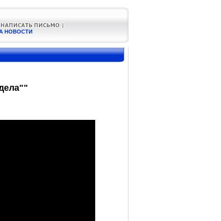
А НОВОСТИ
дела""