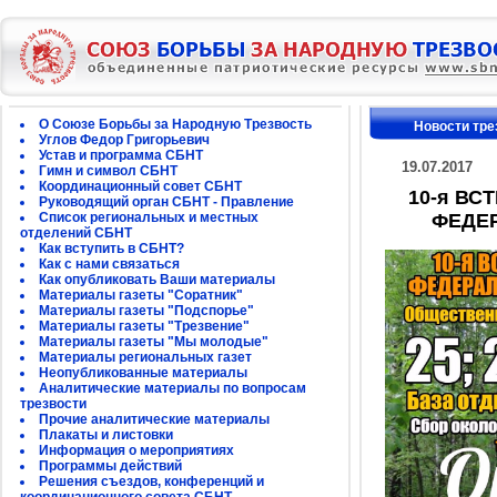
О Союзе Борьбы за Народную Трезвость
Новости тре
Углов Федор Григорьевич
Устав и программа СБНТ
19.07.2017
Гимн и символ СБНТ
Координационный совет СБНТ
10-я ВС
Руководящий орган СБНТ - Правление
Список региональных и местных
ФЕДЕР
отделений СБНТ
Как вступить в СБНТ?
Как с нами связаться
Как опубликовать Ваши материалы
Материалы газеты "Соратник"
Материалы газеты "Подспорье"
Материалы газеты "Трезвение"
Материалы газеты "Мы молодые"
Материалы региональных газет
Неопубликованные материалы
Аналитические материалы по вопросам
трезвости
Прочие аналитические материалы
Плакаты и листовки
Информация о мероприятиях
Программы действий
Решения съездов, конференций и