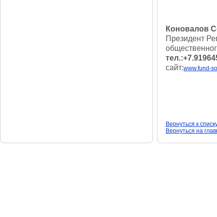
Коновалов С
Президент Ре
общественного
тел.:+7.9196
сайт:
www.fund-so
Вернуться к списк
Вернуться на гла