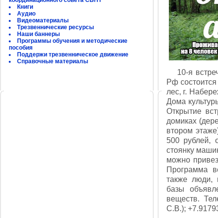
координационного совета СБНТ
Книги
Аудио
Видеоматериалы
Трезвеннические ресурсы
Наши баннеры
Программы обучения и методические
пособия
Поддержи трезвенническое движение
Справочные материалы
10-я встреча
Рф состоится 
лес, г. Набер
Дома культуры
Открытие вс
домиках (дере
втором этаже)
500 рублей, 
стоянку машин
можно привезт
Программа вс
также люди,
базы объявле
веществ. Тел
С.В.); +7.9179