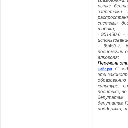
гражданами, 
рынке беста
запретами 
распростран
системы дос
табака;
- 951450-6 –
использован
- 69453-7, 
полномочий о
алкоголя;
Перечень эти
.
С сод
Файл.pdf
эти законопр
образованию
культуре, с
политике, во
депутатам,
депутатам Г
поддержка, н