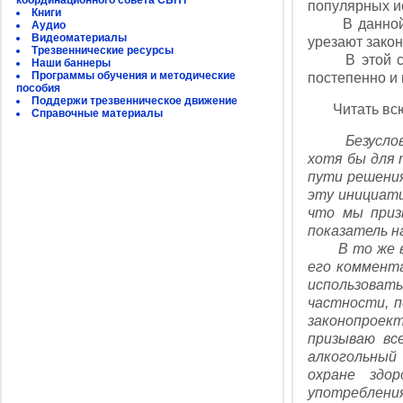
координационного совета СБНТ
популярных и
Книги
В данной си
Аудио
Видеоматериалы
урезают закон
Трезвеннические ресурсы
В этой ситу
Наши баннеры
Программы обучения и методические
постепенно и 
пособия
Поддержи трезвенническое движение
Читать всю
Справочные материалы
Безусло
хотя бы для 
пути решения
эту инициати
что мы приз
показатель н
В то же вре
его коммент
использова
частности, 
законопроек
призываю в
алкогольный
охране здо
употреблени