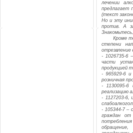
лечении ал
предлагает 
(текст закон
Но и эту ини
против. А з
Знакомьтесь,
Кроме того 
степени нап
отрезвление 
- 1026735-6
части устан
продукцией т
- 965929-6 и
розничная пр
- 1130095-6
реализацию а
- 1127203-6,
слабоалкогол
- 105344-7 –
граждан от
потреблени
обращение,