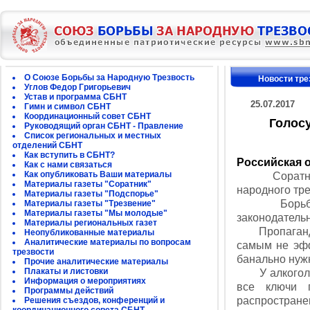
О Союзе Борьбы за Народную Трезвость
Новости тре
Углов Федор Григорьевич
Устав и программа СБНТ
25.07.2017
Гимн и символ СБНТ
Координационный совет СБНТ
Голосу
Руководящий орган СБНТ - Правление
Список региональных и местных
отделений СБНТ
Как вступить в СБНТ?
Российская 
Как с нами связаться
Как опубликовать Ваши материалы
Соратни
Материалы газеты "Соратник"
народного тр
Материалы газеты "Подспорье"
Борьбу за 
Материалы газеты "Трезвение"
Материалы газеты "Мы молодые"
законодательн
Материалы региональных газет
Пропаганда т
Неопубликованные материалы
Аналитические материалы по вопросам
самым не эфф
трезвости
банально нуж
Прочие аналитические материалы
Плакаты и листовки
У алкогольны
Информация о мероприятиях
все ключи 
Программы действий
распростран
Решения съездов, конференций и