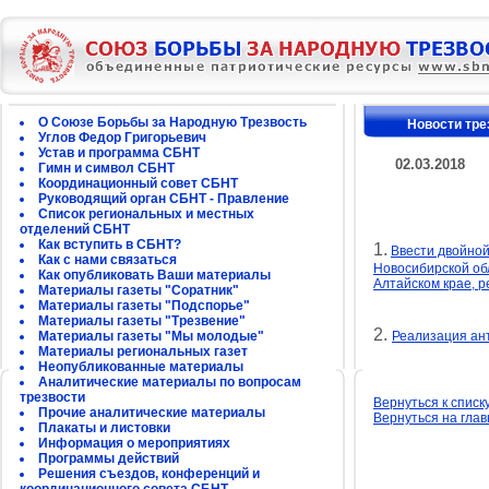
О Союзе Борьбы за Народную Трезвость
Новости тре
Углов Федор Григорьевич
Устав и программа СБНТ
02.03.2018
Гимн и символ СБНТ
Координационный совет СБНТ
Руководящий орган СБНТ - Правление
Список региональных и местных
отделений СБНТ
Как вступить в СБНТ?
1.
Ввести двойной
Как с нами связаться
Новосибирской об
Как опубликовать Ваши материалы
Алтайском крае, р
Материалы газеты "Соратник"
Материалы газеты "Подспорье"
Материалы газеты "Трезвение"
2.
Материалы газеты "Мы молодые"
Реализация ан
Материалы региональных газет
Неопубликованные материалы
Аналитические материалы по вопросам
трезвости
Вернуться к списк
Прочие аналитические материалы
Вернуться на гла
Плакаты и листовки
Информация о мероприятиях
Программы действий
Решения съездов, конференций и