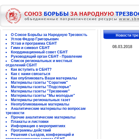
О Союзе Борьбы за Народную Трезвость
Новости тре
Углов Федор Григорьевич
Устав и программа СБНТ
08.03.2018
Гимн и символ СБНТ
Координационный совет СБНТ
Руководящий орган СБНТ - Правление
Список региональных и местных
отделений СБНТ
Как вступить в СБНТ?
Как с нами связаться
Как опубликовать Ваши материалы
Материалы газеты "Соратник"
Материалы газеты "Подспорье"
Материалы газеты "Трезвение"
Материалы газеты "Мы молодые"
Материалы региональных газет
Неопубликованные материалы
Аналитические материалы по вопросам
трезвости
Прочие аналитические материалы
Плакаты и листовки
Информация о мероприятиях
Программы действий
Решения съездов, конференций и