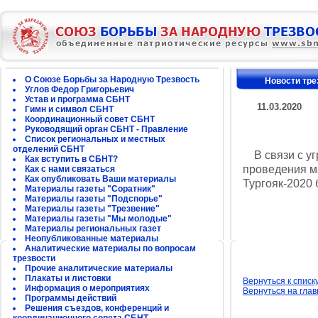
О Союзе Борьбы за Народную Трезвость
Новости тре
Углов Федор Григорьевич
Устав и программа СБНТ
11.03.2020
Гимн и символ СБНТ
Координационный совет СБНТ
Руководящий орган СБНТ - Правление
Список региональных и местных
отделений СБНТ
В связи с уг
Как вступить в СБНТ?
проведения м
Как с нами связаться
Как опубликовать Ваши материалы
Тургояк-2020 
Материалы газеты "Соратник"
Материалы газеты "Подспорье"
Материалы газеты "Трезвение"
Материалы газеты "Мы молодые"
Материалы региональных газет
Неопубликованные материалы
Аналитические материалы по вопросам
трезвости
Прочие аналитические материалы
Плакаты и листовки
Вернуться к списк
Информация о мероприятиях
Вернуться на гла
Программы действий
Решения съездов, конференций и