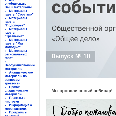
Как
опубликовать
Ваши материалы
Материалы
газеты "Соратник"
Материалы
газеты
"Подспорье"
Материалы
газеты
"Трезвение"
Материалы
газеты "Мы
молодые"
Материалы
региональных
газет
Неопубликованные
материалы
Аналитические
материалы по
вопросам
трезвости
Прочие
Мы провели новый вебинар!
аналитические
материалы
Плакаты и
листовки
Информация о
мероприятиях
Программы