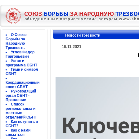
О Союзе
Новости трезвости
Борьбы за
Народную
16.11.2021
Трезвость
Углов Федор
Григорьевич
Устав и
программа СБНТ
Гимн и символ
СБНТ
Координационный
совет СБНТ
Руководящий
орган СБНТ -
Правление
Список
региональных и
местных
отделений СБНТ
Как вступить в
СБНТ?
Как с нами
связаться