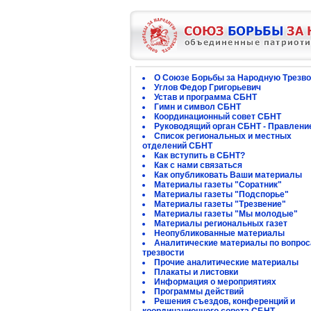
О Союзе Борьбы за Народную Трезво
Углов Федор Григорьевич
Устав и программа СБНТ
Гимн и символ СБНТ
Координационный совет СБНТ
Руководящий орган СБНТ - Правлени
Список региональных и местных
отделений СБНТ
Как вступить в СБНТ?
Как с нами связаться
Как опубликовать Ваши материалы
Материалы газеты "Соратник"
Материалы газеты "Подспорье"
Материалы газеты "Трезвение"
Материалы газеты "Мы молодые"
Материалы региональных газет
Неопубликованные материалы
Аналитические материалы по вопро
трезвости
Прочие аналитические материалы
Плакаты и листовки
Информация о мероприятиях
Программы действий
Решения съездов, конференций и