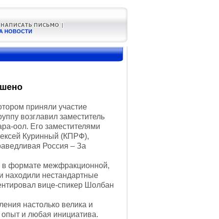
А НОВОСТИ
ешено
отором приняли участие
руппу возглавил заместитель
ра-оол. Его заместителями
лексей Куринный (КПРФ),
раведливая Россия – За
 в формате межфракционной,
и находили нестандартные
ентировал вице-спикер Шолбан
ения настолько велика и
 опыт и любая инициатива.