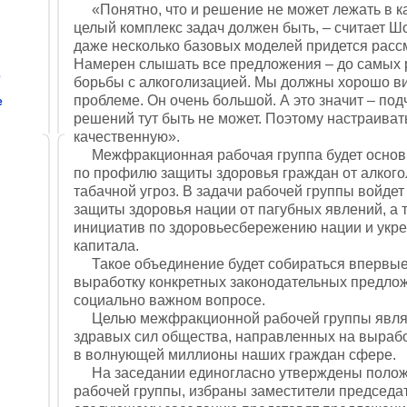
«Понятно, что и решение не может лежать в ка
целый комплекс задач должен быть, – считает Ш
даже несколько базовых моделей придется рассм
Намерен слышать все предложения – до самых 
е
борьбы с алкоголизацией. Мы должны хорошо ви
проблеме. Он очень большой. А это значит – под
е
решений тут быть не может. Поэтому настраиват
качественную».
Межфракционная рабочая группа будет основ
по профилю защиты здоровья граждан от алкого
табачной угроз. В задачи рабочей группы войде
защиты здоровья нации от пагубных явлений, а 
инициатив по здоровьесбережению нации и укр
капитала.
Такое объединение будет собираться впервые,
выработку конкретных законодательных предло
социально важном вопросе.
Целью межфракционной рабочей группы являе
здравых сил общества, направленных на выраб
в волнующей миллионы наших граждан сфере.
На заседании единогласно утверждены полож
рабочей группы, избраны заместители председа