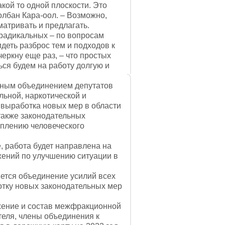
кой то одной плоскости. Это
олбан Кара-оол. – Возможно,
атривать и предлагать.
радикальных – по вопросам
деть разброс тем и подходов к
черкну еще раз, – что простых
ься будем на работу долгую и
ным объединением депутатов
льной, наркотической и
т выработка новых мер в области
также законодательных
еплению человеческого
 работа будет направлена на
жений по улучшению ситуации в
тся объединение усилий всех
отку новых законодательных мер
ение и состав межфракционной
теля, члены объединения к