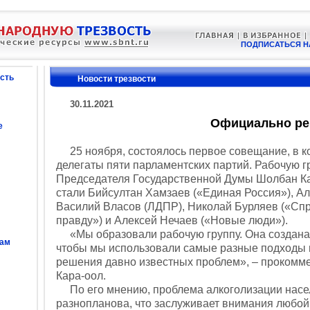
ПОДПИСАТЬСЯ Н
сть
Новости трезвости
30.11.2021
Официально р
е
25 ноября, состоялось первое совещание, в к
делегаты пяти парламентских партий. Рабочую г
Председателя Государственной Думы Шолбан Ка
стали Бийсултан Хамзаев («Единая Россия»), А
Василий Власов (ЛДПР), Николай Бурляев («Сп
правду») и Алексей Нечаев («Новые люди»).
«Мы образовали рабочую группу. Она создана
сам
чтобы мы использовали самые разные подходы 
решения давно известных проблем», – прокомм
Кара-оол.
По его мнению, проблема алкоголизации насел
разнопланова, что заслуживает внимания любой