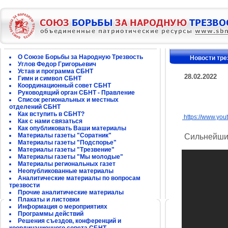
О Союзе Борьбы за Народную Трезвость
Новости тре
Углов Федор Григорьевич
Устав и программа СБНТ
28.02.2022
Гимн и символ СБНТ
Координационный совет СБНТ
Руководящий орган СБНТ - Правление
Список региональных и местных
отделений СБНТ
Как вступить в СБНТ?
https://www.yo
Как с нами связаться
Как опубликовать Ваши материалы
Материалы газеты "Соратник"
Сильнейший м
Материалы газеты "Подспорье"
Материалы газеты "Трезвение"
Материалы газеты "Мы молодые"
Материалы региональных газет
Неопубликованные материалы
Аналитические материалы по вопросам
трезвости
Прочие аналитические материалы
Плакаты и листовки
Информация о мероприятиях
Программы действий
Решения съездов, конференций и