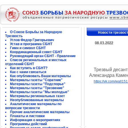
О Союзе Борьбы за Народную
Новости трезвос
Трезвость
Углов Федор Григорьевич
08.03.2022
Устав и программа СБНТ
Гимн и символ СБНТ
Координационный совет СБНТ
Руководящий орган СБНТ - Правление
Список региональных и местных
отделений СБНТ
Как вступить в СБНТ?
Трезвый десант н
Как с нами связаться
Александра Каме
Как опубликовать Ваши материалы
Материалы газеты "Соратник"
https://vk.com/wall1
Материалы газеты "Подспорье"
Материалы газеты "Трезвение"
Материалы газеты "Мы молодые"
Материалы региональных газет
Неопубликованные материалы
Аналитические материалы по
вопросам трезвости
Прочие аналитические материалы
Плакаты и листовки
Информация о мероприятиях
Программы действий