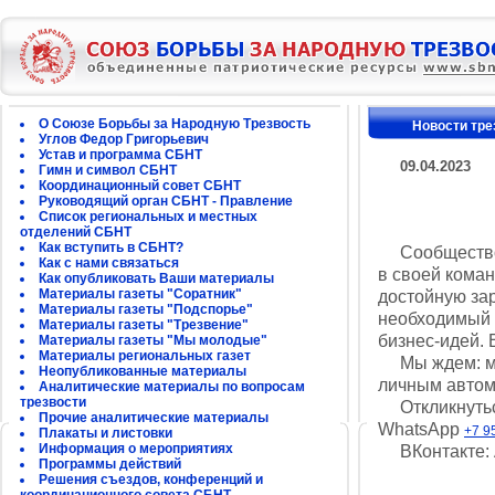
О Союзе Борьбы за Народную Трезвость
Новости тре
Углов Федор Григорьевич
Устав и программа СБНТ
09.04.2023
Гимн и символ СБНТ
Координационный совет СБНТ
Руководящий орган СБНТ - Правление
Список региональных и местных
отделений СБНТ
Как вступить в СБНТ?
Сообщество т
Как с нами связаться
в своей кома
Как опубликовать Ваши материалы
Материалы газеты "Соратник"
достойную зар
Материалы газеты "Подспорье"
необходимый 
Материалы газеты "Трезвение"
бизнес-идей. 
Материалы газеты "Мы молодые"
Материалы региональных газет
Мы ждем: мол
Неопубликованные материалы
личным автом
Аналитические материалы по вопросам
трезвости
Откликнуться
Прочие аналитические материалы
WhatsApp
+7 9
Плакаты и листовки
Информация о мероприятиях
ВКонтакте: 
Программы действий
Решения съездов, конференций и