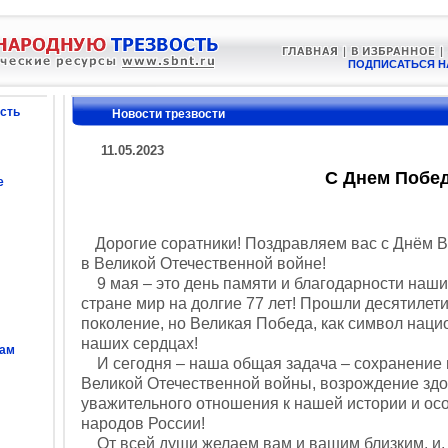
ПОДПИСАТЬСЯ Н
сть
Новости трезвости
11.05.2023
С Днем Побе
е
Дорогие соратники! Поздравляем вас с Днём 
в Великой Отечественной войне!
9 мая – это день памяти и благодарности наш
стране мир на долгие 77 лет! Прошли десятилет
поколение, но Великая Победа, как символ нацио
наших сердцах!
сам
И сегодня – наша общая задача – сохранение 
Великой Отечественной войны, возрождение здо
уважительного отношения к нашей истории и ос
народов России!
От всей души желаем вам и вашим близким, и, о