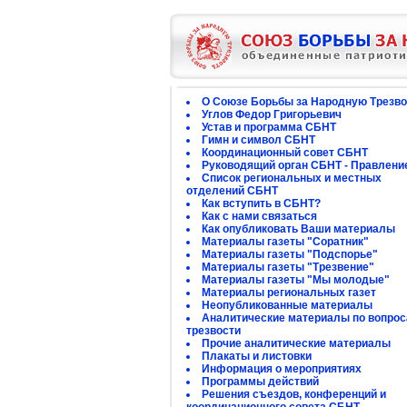
О Союзе Борьбы за Народную Трезво
Углов Федор Григорьевич
Устав и программа СБНТ
Гимн и символ СБНТ
Координационный совет СБНТ
Руководящий орган СБНТ - Правлени
Список региональных и местных
отделений СБНТ
Как вступить в СБНТ?
Как с нами связаться
Как опубликовать Ваши материалы
Материалы газеты "Соратник"
Материалы газеты "Подспорье"
Материалы газеты "Трезвение"
Материалы газеты "Мы молодые"
Материалы региональных газет
Неопубликованные материалы
Аналитические материалы по вопро
трезвости
Прочие аналитические материалы
Плакаты и листовки
Информация о мероприятиях
Программы действий
Решения съездов, конференций и