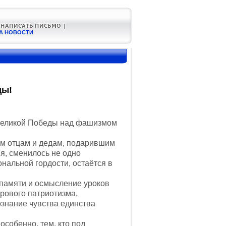
А НОВОСТИ
ды!
Великой Победы над фашизмом
им отцам и дедам, подарившим
ия, сменилось не одно
нальной гордости, остаётся в
памяти и осмысление уроков
рового патриотизма,
ознание чувства единства
собенно, тем, кто под