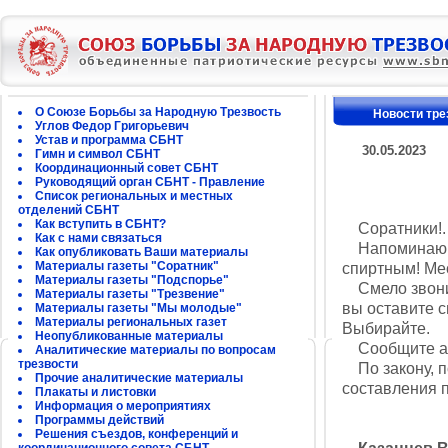
О Союзе Борьбы за Народную Трезвость
Новости тре
Углов Федор Григорьевич
Устав и программа СБНТ
30.05.2023
Гимн и символ СБНТ
Координационный совет СБНТ
Руководящий орган СБНТ - Правление
Список региональных и местных
отделений СБНТ
Как вступить в СБНТ?
Соратники!.
Как с нами связаться
Напоминаю. В
Как опубликовать Ваши материалы
Материалы газеты "Соратник"
спиртным! Ме
Материалы газеты "Подспорье"
Смело звонит
Материалы газеты "Трезвение"
вы оставите с
Материалы газеты "Мы молодые"
Материалы региональных газет
Выбирайте.
Неопубликованные материалы
Сообщите ад
Аналитические материалы по вопросам
трезвости
По закону, по
Прочие аналитические материалы
составления п
Плакаты и листовки
Информация о мероприятиях
Программы действий
Решения съездов, конференций и