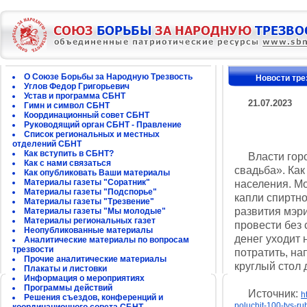
О Союзе Борьбы за Народную Трезвость
Новости тре
Углов Федор Григорьевич
Устав и программа СБНТ
21.07.2023
Гимн и символ СБНТ
Координационный совет СБНТ
Руководящий орган СБНТ - Правление
Список региональных и местных
отделений СБНТ
Как вступить в СБНТ?
Власти город
Как с нами связаться
свадьба». Как
Как опубликовать Ваши материалы
Материалы газеты "Соратник"
населения. М
Материалы газеты "Подспорье"
капли спиртно
Материалы газеты "Трезвение"
развития мэри
Материалы газеты "Мы молодые"
Материалы региональных газет
провести без 
Неопубликованные материалы
денег уходит 
Аналитические материалы по вопросам
трезвости
потратить, на
Прочие аналитические материалы
круглый стол
Плакаты и листовки
Информация о мероприятиях
Программы действий
Источник:
h
Решения съездов, конференций и
poluchit-100-tys-ru