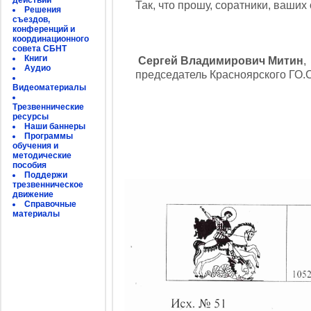
действий
Так, что прошу, соратники, ваших
Решения
съездов,
конференций и
координационного
совета СБНТ
Книги
Сергей Владимирович Митин
,
Аудио
председатель Красноярского ГО
Видеоматериалы
Трезвеннические
ресурсы
Наши баннеры
Программы
обучения и
методические
пособия
Поддержи
трезвенническое
движение
Справочные
материалы