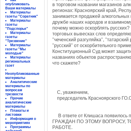
Как
опубликовать
в торговом названии магазинов алко
Ваши материалы
регионах: Красноярский край, Респ
Материалы
занимается продажей алкогольных 
газеты "Соратник"
Материалы
дружбе наших народов и взаимному 
газеты
почему можно оскорблять русских? 
"Подспорье"
Материалы
торговых вывесках слов определяю
газеты
"чеченский разгуляйка", "татарский
"Трезвение"
Материалы
"русский" от оскорбительного прим
газеты "Мы
Конституционный Суд может защити
молодые"
названиях объектов распространяющ
Материалы
региональных
что скажете?
газет
Неопубликованные
материалы
Аналитические
материалы по
вопросам
С, уважением,
трезвости
председатель Красноярского ГО.
Прочие
аналитические
материалы
Плакаты и
листовки
В ответе от Клишаса появилось
Информация о
ГРАЖДАН ПО ЭТОМУ ВОПРОСУ, 
мероприятиях
Программы
РАБОТЕ.