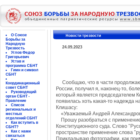
О Союзе
Новости трезвости
Борьбы за
Народную
24.09.2023
Трезвость
Углов Федор
Григорьевич
Устав и
программа СБНТ
Гимн и символ
СБНТ
Сообщаю, что в части продолжающ
Координационный
совет СБНТ
России, получил я, наконец-то, бо
Руководящий
который является председателем Ко
орган СБНТ -
Правление
появилась хоть какая-то надежда н
Список
Клишасу:
региональных и
«Уважаемый Андрей Александров
местных
отделений СБНТ
Прошу разобраться с применением 
Как вступить в
Конституционного суда. Слово "Рус
СБНТ?
Как с нами
пространстве применение слова "р
связаться
Прикладываю фотографии, как при