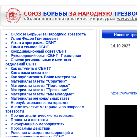
О Союзе Борьбы за Народную Трезвость
Новости тре
Углов Федор Григорьевич
Устав и программа СБНТ
14.10.2023
Гимн и символ СБНТ
Координационный совет СБНТ
Руководящий орган СБНТ - Правление
Список региональных и местных
отделений СБНТ
Как вступить в СБНТ?
Как с нами связаться
Как опубликовать Ваши материалы
Материалы газеты "Соратник"
Материалы газеты "Подспорье"
Материалы газеты "Трезвение"
https://www.ti
Материалы газеты "Мы молодые"
Материалы региональных газет
Неопубликованные материалы
Аналитические материалы по вопросам
трезвости
Прочие аналитические материалы
Плакаты и листовки
Информация о мероприятиях
Программы действий
Решения съездов, конференций и