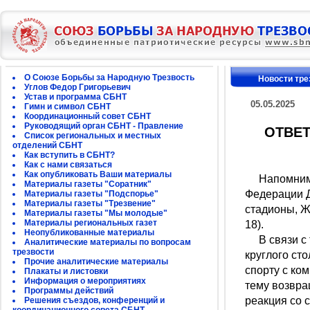
О Союзе Борьбы за Народную Трезвость
Новости тре
Углов Федор Григорьевич
Устав и программа СБНТ
05.05.2025
Гимн и символ СБНТ
Координационный совет СБНТ
Руководящий орган СБНТ - Правление
ОТВЕТ
Список региональных и местных
отделений СБНТ
Как вступить в СБНТ?
Как с нами связаться
Как опубликовать Ваши материалы
Напомним, ч
Материалы газеты "Соратник"
Федерации Д
Материалы газеты "Подспорье"
Материалы газеты "Трезвение"
стадионы, Ж
Материалы газеты "Мы молодые"
Материалы региональных газет
18).
Неопубликованные материалы
В связи с т
Аналитические материалы по вопросам
трезвости
круглого ст
Прочие аналитические материалы
спорту с ко
Плакаты и листовки
Информация о мероприятиях
тему возвра
Программы действий
реакция со 
Решения съездов, конференций и