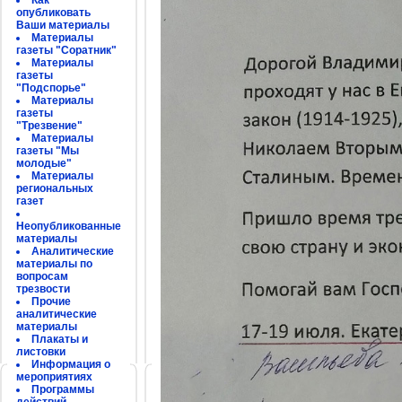
Как
опубликовать
Ваши материалы
Материалы
газеты "Соратник"
Материалы
газеты
"Подспорье"
Материалы
газеты
"Трезвение"
Материалы
газеты "Мы
молодые"
Материалы
региональных
газет
Неопубликованные
материалы
Аналитические
материалы по
вопросам
трезвости
Прочие
аналитические
материалы
Плакаты и
листовки
Информация о
мероприятиях
Программы