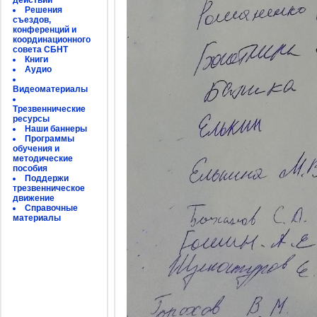
действий
Решения
съездов,
конференций и
координационного
совета СБНТ
Книги
Аудио
Видеоматериалы
Трезвеннические
ресурсы
Наши баннеры
Программы
обучения и
методические
пособия
Поддержи
трезвенническое
движение
Справочные
материалы