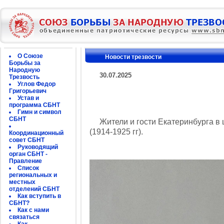
О Союзе
Новости трезвости
Борьбы за
Народную
30.07.2025
Трезвость
Углов Федор
Григорьевич
Устав и
программа СБНТ
Гимн и символ
СБНТ
Жители и гости Екатеринбурга в ц
(1914-1925 гг).
Координационный
совет СБНТ
Руководящий
орган СБНТ -
Правление
Список
региональных и
местных
отделений СБНТ
Как вступить в
СБНТ?
Как с нами
связаться