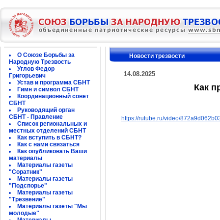
О Союзе Борьбы за
Новости трезвости
Народную Трезвость
Углов Федор
14.08.2025
Григорьевич
Устав и программа СБНТ
Как п
Гимн и символ СБНТ
Координационный совет
СБНТ
Руководящий орган
СБНТ - Правление
https://rutube.ru/video/872a9d062
Список региональных и
местных отделений СБНТ
Как вступить в СБНТ?
Как с нами связаться
Как опубликовать Ваши
материалы
Материалы газеты
"Соратник"
Материалы газеты
"Подспорье"
Материалы газеты
"Трезвение"
Материалы газеты "Мы
молодые"