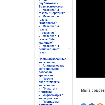
Как
опубликовать
Ваши материалы
Материалы
газеты "Соратник"
Материалы
газеты
"Подспорье"
Материалы
газеты
"Трезвение"
Материалы
газеты "Мы
молодые"
Материалы
региональных
газет
Неопубликованные
материалы
Аналитические
материалы по
вопросам
трезвости
Прочие
аналитические
материалы
Плакаты и
Мы в соцсет
листовки
Информация о
мероприятиях
Программы