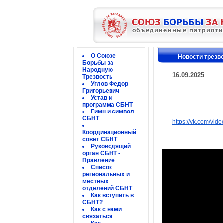
О Союзе
Новости трезв
Борьбы за
Народную
16.09.2025
Трезвость
Углов Федор
Григорьевич
Устав и
программа СБНТ
Гимн и символ
СБНТ
https://vk.com/v
Координационный
совет СБНТ
Руководящий
орган СБНТ -
Правление
Список
региональных и
местных
отделений СБНТ
Как вступить в
СБНТ?
Как с нами
связаться