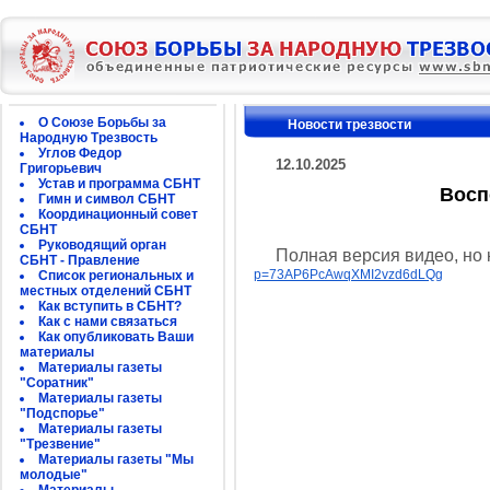
О Союзе Борьбы за
Новости трезвости
Народную Трезвость
Углов Федор
12.10.2025
Григорьевич
Устав и программа СБНТ
Восп
Гимн и символ СБНТ
Координационный совет
СБНТ
Руководящий орган
Полная версия видео, но к
СБНТ - Правление
p=73AP6PcAwqXMI2vzd6dLQg
Список региональных и
местных отделений СБНТ
Как вступить в СБНТ?
Как с нами связаться
Как опубликовать Ваши
материалы
Материалы газеты
"Соратник"
Материалы газеты
"Подспорье"
Материалы газеты
"Трезвение"
Материалы газеты "Мы
молодые"