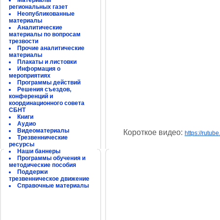
Материалы
региональных газет
Неопубликованные
материалы
Аналитические
материалы по вопросам
трезвости
Прочие аналитические
материалы
Плакаты и листовки
Информация о
мероприятиях
Программы действий
Решения съездов,
конференций и
координационного совета
СБНТ
Книги
Аудио
Видеоматериалы
Короткое видео:
https://rutu
Трезвеннические
ресурсы
Наши баннеры
Программы обучения и
методические пособия
Поддержи
трезвенническое движение
Справочные материалы