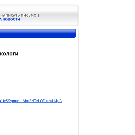
А НОВОСТИ
ркологи
71eb1fc5/?p=ne-_Aho2NTeLODkuwLI4pA