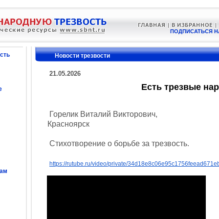
ПОДПИСАТЬСЯ Н
сть
Новости трезвости
21.05.2026
Есть трезвые на
е
Горелик Виталий Викторович,
Красноярск
Стихотворение о борьбе за трезвость.
https://rutube.ru/video/private/34d18e8c06e95c1756feead6
сам