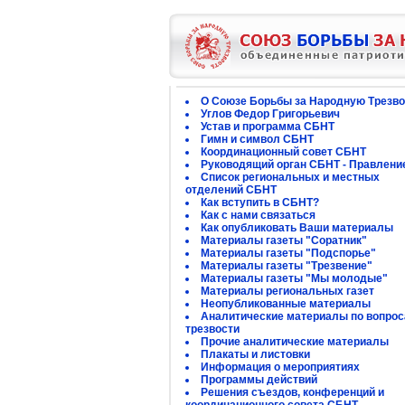
О Союзе Борьбы за Народную Трезво
Углов Федор Григорьевич
Устав и программа СБНТ
Гимн и символ СБНТ
Координационный совет СБНТ
Руководящий орган СБНТ - Правлени
Список региональных и местных
отделений СБНТ
Как вступить в СБНТ?
Как с нами связаться
Как опубликовать Ваши материалы
Материалы газеты "Соратник"
Материалы газеты "Подспорье"
Материалы газеты "Трезвение"
Материалы газеты "Мы молодые"
Материалы региональных газет
Неопубликованные материалы
Аналитические материалы по вопро
трезвости
Прочие аналитические материалы
Плакаты и листовки
Информация о мероприятиях
Программы действий
Решения съездов, конференций и