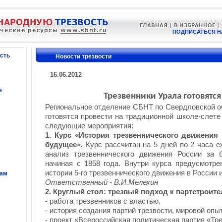
ПОДПИСАТЬСЯ Н
сть
Новости трезвости
16.06.2012
е
Трезвенники Урала готовятся
Региональное отделение СБНТ по Свердловской о
готовятся провести на традиционной школе-слете
следующие мероприятия:
1. Курс «История трезвеннического движения
будущее».
Курс рассчитан на 5 дней по 2 часа е
анализ трезвеннического движения России за 
начиная с 1858 года. Внутри курса предусмотре
истории 5-го трезвеннического движения в России 
сам
Ответственный - В.И.Мелехин
2. Круглый стол: трезвый подход к партстроите
- работа трезвенников с властью,
- история создания партий трезвости, мировой опыт
- проект «Всероссийская политическая партия «Тр