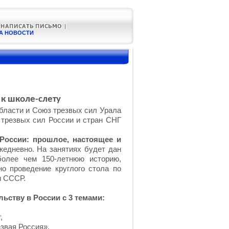
А НОВОСТИ
 к школе-слету
бласти и Союз трезвых сил Урала
 трезвых сил России и стран СНГ
 России: прошлое, настоящее и
жедневно. На занятиях будет дан
более чем 150-летнюю историю,
но проведение круглого стола по
и СССР.
льству в России с 3 темами:
,
езвая Россия».