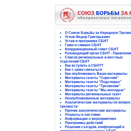
О Союзе Борьбы за Народную Трезво
Углов Федор Григорьевич
Устав и программа СБНТ
Гимн и символ СБНТ
Координационный совет СБНТ
Руководящий орган СБНТ - Правлени
Список региональных и местных
отделений СБНТ
Как вступить в СБНТ?
Как с нами связаться
Как опубликовать Ваши материалы
Материалы газеты "Соратник"
Материалы газеты "Подспорье"
Материалы газеты "Трезвение"
Материалы газеты "Мы молодые"
Материалы региональных газет
Неопубликованные материалы
Аналитические материалы по вопро
трезвости
Прочие аналитические материалы
Плакаты и листовки
Информация о мероприятиях
Программы действий
Решения съездов, конференций и