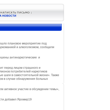
А НОВОСТИ
прошло плановое мероприятие под
аркоманией и алкоголизмом, сообщили
ешены антинаркотические и
ит перед лицом страшного и
иллионов потребителей наркотиков
е шаги в самостоятельной жизни». Также
ов в случае обнаружения больных
ли активное участие в обсуждении темы»,
вости добавил Яромир19