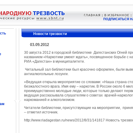
ПОДПИСАТЬСЯ Н
сть
Новости трезвости
03.09.2012
30 августа 2012 в городской библиотеке Дагестанских Огней 
е
названием «Наркотики умеют ждать», посвященное борьбе с н
РИА «Дагестан» в муниципалитете.
Читальный зал библиотеки был красочно оформлен, были выв
антиалкогольные лозунги.
«Ведущая открыла мероприятие со словами: «Наша страна сто
безжалостного врага. Имя ему – наркотик. В России около 6 м
преимущественно молодые люди, которые только делают первы
ведущая рассказывала слушателям о советах врачей-нарколог
наркоманией и алкоголизмом.
сам
Читатели библиотеки, присутствующие на мероприятии, приня
– отметил источник.
http://www.riadagestan.ru/news/2012/8/31/141817 Новость трез