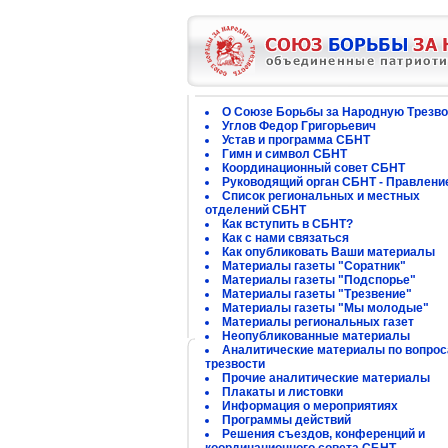
О Союзе Борьбы за Народную Трезво
Углов Федор Григорьевич
Устав и программа СБНТ
Гимн и символ СБНТ
Координационный совет СБНТ
Руководящий орган СБНТ - Правлени
Список региональных и местных
отделений СБНТ
Как вступить в СБНТ?
Как с нами связаться
Как опубликовать Ваши материалы
Материалы газеты "Соратник"
Материалы газеты "Подспорье"
Материалы газеты "Трезвение"
Материалы газеты "Мы молодые"
Материалы региональных газет
Неопубликованные материалы
Аналитические материалы по вопро
трезвости
Прочие аналитические материалы
Плакаты и листовки
Информация о мероприятиях
Программы действий
Решения съездов, конференций и