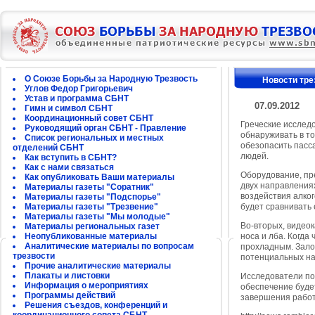
О Союзе Борьбы за Народную Трезвость
Новости тре
Углов Федор Григорьевич
Устав и программа СБНТ
07.09.2012
Гимн и символ СБНТ
Координационный совет СБНТ
Греческие исслед
Руководящий орган СБНТ - Правление
обнаруживать в то
Список региональных и местных
обезопасить пасса
отделений СБНТ
людей.
Как вступить в СБНТ?
Как с нами связаться
Оборудование, пр
Как опубликовать Ваши материалы
двух направлениях
Материалы газеты "Соратник"
воздействия алко
Материалы газеты "Подспорье"
Материалы газеты "Трезвение"
будет сравнивать 
Материалы газеты "Мы молодые"
Во-вторых, видео
Материалы региональных газет
Неопубликованные материалы
носа и лба. Когда
Аналитические материалы по вопросам
прохладным. Зало
трезвости
потенциальных на
Прочие аналитические материалы
Плакаты и листовки
Исследователи по
Информация о мероприятиях
обеспечение буде
Программы действий
завершения работ
Решения съездов, конференций и