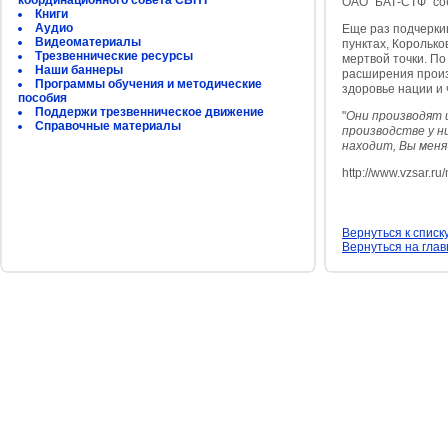
координационного совета СБНТ
ОАО "БАТ-СТФ" со
Книги
Аудио
Еще раз подчерки
Видеоматериалы
пунктах, Королько
Трезвеннические ресурсы
мертвой точки. По
Наши баннеры
расширения произв
Программы обучения и методические
здоровье нации и
пособия
Поддержи трезвенническое движение
"
Они производят 
Справочные материалы
производстве у н
находит, Вы мен
http://www.vzsar.r
Вернуться к списк
Вернуться на гла