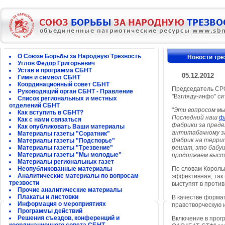
О Союзе Борьбы за Народную Трезвость
Новости тре
Углов Федор Григорьевич
Устав и программа СБНТ
05.12.2012
Гимн и символ СБНТ
Координационный совет СБНТ
Председатель СРО
Руководящий орган СБНТ - Правление
"Взгляду-инфо" си
Список региональных и местных
отделений СБНТ
"
Эти вопросом мы 
Как вступить в СБНТ?
Последний наш
ф
Как с нами связаться
фабрики за преде
Как опубликовать Ваши материалы
антитабачному за
Материалы газеты "Соратник"
фабрик на терри
Материалы газеты "Подспорье"
Материалы газеты "Трезвение"
решат, это бабуш
Материалы газеты "Мы молодые"
продолжаем высту
Материалы региональных газет
Неопубликованные материалы
По словам Король
Аналитические материалы по вопросам
эффективная, так 
трезвости
выступят в против
Прочие аналитические материалы
Плакаты и листовки
В качестве форма
Информация о мероприятиях
правотворческую 
Программы действий
Решения съездов, конференций и
Включение в прог