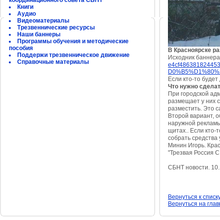
координационного совета СБНТ
Книги
Аудио
Видеоматериалы
Трезвеннические ресурсы
Наши баннеры
Программы обучения и методические
пособия
В Красноярске р
Поддержи трезвенническое движение
Исходник баннер
Справочные материалы
e4cf486381824453
D0%B5%D1%80%20
Если кто-то будет
Что нужно сделат
При городской ад
размещает у них с
разместить. Это с
Второй вариант, 
наружной рекламы
щитах.. Если кто-
собрать средства 
Минин Игорь. Крас
"Трезвая Россия 
СБНТ новости. 10
Вернуться к списк
Вернуться на гла