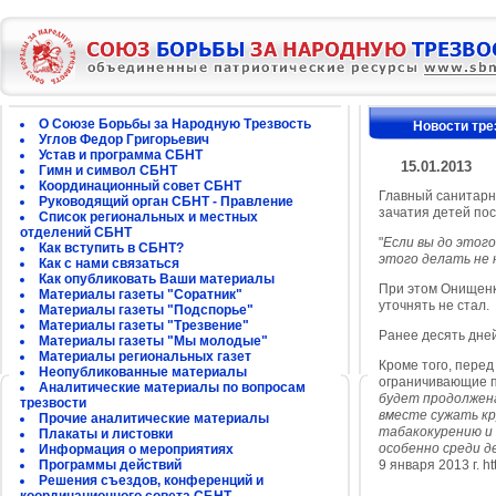
О Союзе Борьбы за Народную Трезвость
Новости тре
Углов Федор Григорьевич
Устав и программа СБНТ
15.01.2013
Гимн и символ СБНТ
Координационный совет СБНТ
Главный санитарн
Руководящий орган СБНТ - Правление
зачатия детей пос
Список региональных и местных
отделений СБНТ
"
Если вы до этого
Как вступить в СБНТ?
этого делать не 
Как с нами связаться
Как опубликовать Ваши материалы
При этом Онищенк
Материалы газеты "Соратник"
уточнять не стал.
Материалы газеты "Подспорье"
Материалы газеты "Трезвение"
Ранее десять дне
Материалы газеты "Мы молодые"
Материалы региональных газет
Кроме того, перед
Неопубликованные материалы
ограничивающие по
Аналитические материалы по вопросам
будет продолжена
трезвости
вместе сужать к
Прочие аналитические материалы
табакокурению и 
Плакаты и листовки
особенно среди 
Информация о мероприятиях
Программы действий
9 января 2013 г. h
Решения съездов, конференций и