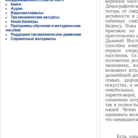
координационного совета СБНТ
коренное насе
Книги
Демографическ
Аудио
потерь от сме
Видеоматериалы
активности и 
Трезвеннические ресурсы
табачных сам
Наши баннеры
бизнесу. Пока
Программы обучения и методические
пособия
приезжие из 
Поддержи трезвенническое движение
приготовлено 
Справочные материалы
Дальний Вост
способна изме
первую очере
населения, 
положении дел 
экономики, во
возымеют хоть 
дальнейшей дег
семьях, здор
искусства, а 
онкобольных,
наркотизации,
снижению потре
так и полность
нашей Чечни 
прививать моло
что начавшиеся
Есть, одн