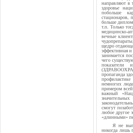
направляют в 
здоровье нац
побольше кар
стационаров, 
больше дипломи
т.п. Только то
медицинско-а
вечные клиент
чудопрепараты
щедро отдающа
эффективная и 
занимается пос
чего существую
показатели 
(ЗДРАВООХР
пропаганда здо
профилактике 
немногих люде
примером всей 
важный «Нац
значительных
законодательн
смогут позабот
любое другое 
«длинными» п
Я не вып
никогда лишь 