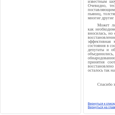
известным ш
Очевидно, те
поставляющим
пьяниц, толстя
многие другие 
Может ли
как необходим
вносилась, но
восстановлен
эффективная 
состояния в со
депутаты и об
объединились
обнародованию
принятия соо
восстановлено 
осталось так н
Спасибо з
Вернуться к списк
Вернуться на гла