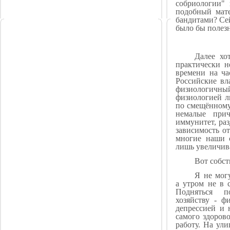
собриологии" 
подобный мате
бандитами? Сей
было бы полез
Далее хо
практически н
времени на ча
Российские вл
физиологичны
физиологией л
по смещённому 
немалые при
иммунитет, раз
зависимость о
многие наши с
лишь увеличив
Вот собс
Я не мог
а утром не в 
Подняться по
хозяйству - ф
депрессией и 
самого здоров
работу. На ул