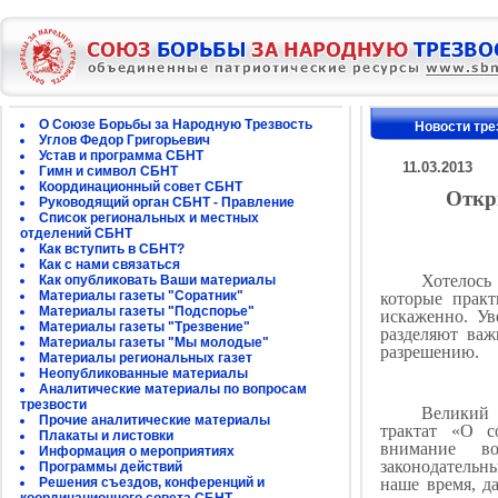
О Союзе Борьбы за Народную Трезвость
Новости тре
Углов Федор Григорьевич
Устав и программа СБНТ
11.03.2013
Гимн и символ СБНТ
Координационный совет СБНТ
Откр
Руководящий орган СБНТ - Правление
Список региональных и местных
отделений СБНТ
Как вступить в СБНТ?
Как с нами связаться
Хотелос
Как опубликовать Ваши материалы
Материалы газеты "Соратник"
которые прак
Материалы газеты "Подспорье"
искаженно. Ув
Материалы газеты "Трезвение"
разделяют важ
Материалы газеты "Мы молодые"
разрешению.
Материалы региональных газет
Неопубликованные материалы
Аналитические материалы по вопросам
трезвости
Великий
Прочие аналитические материалы
трактат «О с
Плакаты и листовки
внимание во
Информация о мероприятиях
законодательн
Программы действий
Решения съездов, конференций и
наше время, д