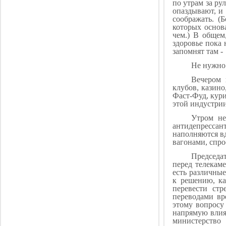
по утрам за ру
опаздывают, и 
соображать. (
которых основ
чем.) В общем
здоровье пока 
запомнят там 
Не нужно 
Вечером 
клубов, казино
Фаст-Фуд, кур
этой индустрии
Утром не
антидепресса
наполняются вд
вагонами, спро
Председ
перед телекам
есть различны
к решению, ка
перевести стр
переводами вр
этому вопросу
напрямую влия
министерство