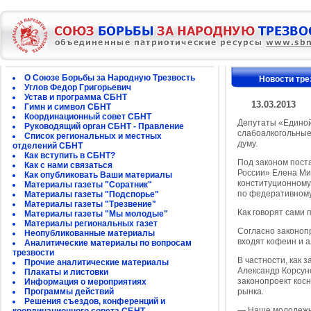
О Союзе Борьбы за Народную Трезвость
Новости тре
Углов Федор Григорьевич
Устав и программа СБНТ
13.03.2013
Гимн и символ СБНТ
Координационный совет СБНТ
Депутаты «Единой
Руководящий орган СБНТ - Правление
слабоалкогольные
Список региональных и местных
думу.
отделений СБНТ
Как вступить в СБНТ?
Под законом пост
Как с нами связаться
России» Елена Миз
Как опубликовать Ваши материалы
конституционному
Материалы газеты "Соратник"
по федеративному
Материалы газеты "Подспорье"
Материалы газеты "Трезвение"
Как говорят сами 
Материалы газеты "Мы молодые"
Материалы региональных газет
Согласно законопр
Неопубликованные материалы
входят кофеин и а
Аналитические материалы по вопросам
трезвости
В частности, как
Прочие аналитические материалы
Александр Корсун
Плакаты и листовки
законопроект косн
Информация о мероприятиях
Программы действий
рынка.
Решения съездов, конференций и
— Наше молодежно