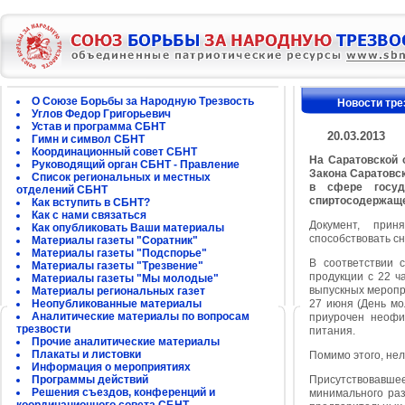
О Союзе Борьбы за Народную Трезвость
Новости тре
Углов Федор Григорьевич
Устав и программа СБНТ
20.03.2013
Гимн и символ СБНТ
Координационный совет СБНТ
На Саратовской 
Руководящий орган СБНТ - Правление
Закона Саратовс
Список региональных и местных
в сфере госуд
отделений СБНТ
спиртосодержаще
Как вступить в СБНТ?
Как с нами связаться
Документ, прин
Как опубликовать Ваши материалы
способствовать с
Материалы газеты "Соратник"
Материалы газеты "Подспорье"
В соответствии 
Материалы газеты "Трезвение"
продукции с 22 ч
Материалы газеты "Мы молодые"
выпускных меропр
Материалы региональных газет
Неопубликованные материалы
27 июня (День мо
Аналитические материалы по вопросам
приурочен неофи
трезвости
питания.
Прочие аналитические материалы
Плакаты и листовки
Помимо этого, нел
Информация о мероприятиях
Программы действий
Присутствовавш
Решения съездов, конференций и
минимального раз