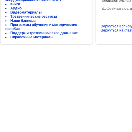
координационного совета СБНТ
предварительных 
Книги
Аудио
http://gtrk-sarato
Видеоматериалы
Трезвеннические ресурсы
Наши баннеры
Программы обучения и методические
Вернуться к списк
пособия
Вернуться на гла
Поддержи трезвенническое движение
Справочные материалы