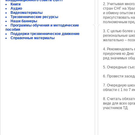
координационного совета СБНТ
2. Учитывая мног
Книги
Аудио
стран СНГ на Урал
Видеоматериалы
и обмену опытом 
Трезвеннические ресурсы
присутствовать на
Наши баннеры
полномочным предс
Программы обучения и методические
пособия
3. С целью более
Поддержи трезвенническое движение
региональные шко
Справочные материалы
желательно – позж
4. Рекомендовать
приурочив ко Дню 
ряд значимых общ
5. Очередные съе
6. Провести засед
7. Очередную шко
области с 1 по 7 
8. Считать обяза
виде для всех орг
участников ТД.