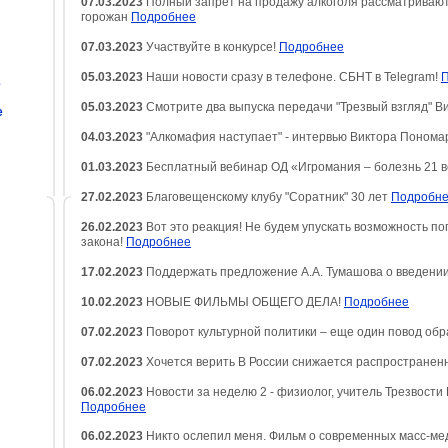
07.03.2023
Полный запрет на продажу алкоголя рассматривают
горожан
Подробнее
07.03.2023
Участвуйте в конкурсе!
Подробнее
05.03.2023
Наши новости сразу в телефоне. СБНТ в Telegram!
е
05.03.2023
Смотрите два выпуска передачи "Трезвый взгляд" 
е
04.03.2023
"Алкомафия наступает" - интервью Виктора Поном
01.03.2023
Бесплатный вебинар ОД «Игромания – болезнь 21 в
27.02.2023
Благовещенскому клубу "Соратник" 30 лет
Подробн
26.02.2023
Вот это реакция! Не будем упускать возможность по
закона!
Подробнее
17.02.2023
Поддержать предложение А.А. Тумашова о введении
10.02.2023
НОВЫЕ ФИЛЬМЫ ОБЩЕГО ДЕЛА!
Подробнее
07.02.2023
Поворот культурной политики – еще один повод об
07.02.2023
Хочется верить В России снижается распространен
06.02.2023
Новости за неделю 2 - физиолог, учитель Трезвост
Подробнее
06.02.2023
Никто ослепил меня. Фильм о современных масс-м