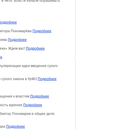
 в Чите. Власти начали опрашивать
Подробнее
Виктора Пономарёва
Подробнее
арева
Подробнее
ека» Ждем вас!
Подробнее
ее
пуляризации идеи введения сухого
 сухого закона в УрФО
Подробнее
ращения к властям
Подробнее
ность курения
Подробнее
и Виктор Пономарев и общее дело
едиа
Подробнее