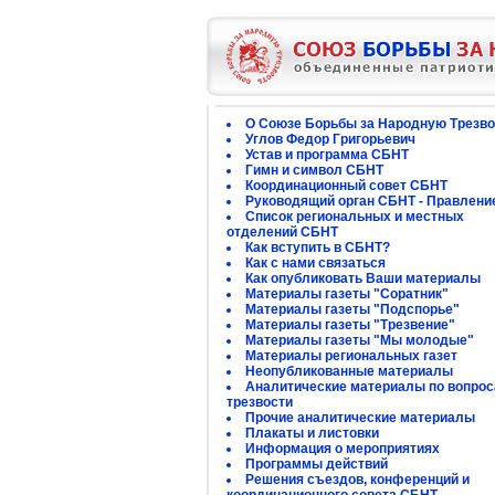
О Союзе Борьбы за Народную Трезво
Углов Федор Григорьевич
Устав и программа СБНТ
Гимн и символ СБНТ
Координационный совет СБНТ
Руководящий орган СБНТ - Правлени
Список региональных и местных
отделений СБНТ
Как вступить в СБНТ?
Как с нами связаться
Как опубликовать Ваши материалы
Материалы газеты "Соратник"
Материалы газеты "Подспорье"
Материалы газеты "Трезвение"
Материалы газеты "Мы молодые"
Материалы региональных газет
Неопубликованные материалы
Аналитические материалы по вопро
трезвости
Прочие аналитические материалы
Плакаты и листовки
Информация о мероприятиях
Программы действий
Решения съездов, конференций и