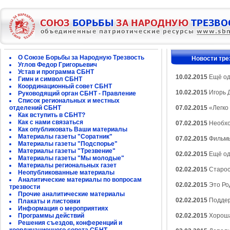
О Союзе Борьбы за Народную Трезвость
Новости тре
Углов Федор Григорьевич
Устав и программа СБНТ
10.02.2015
Ещё од
Гимн и символ СБНТ
Координационный совет СБНТ
10.02.2015
Игорь Д
Руководящий орган СБНТ - Правление
Список региональных и местных
отделений СБНТ
07.02.2015
«Легко
Как вступить в СБНТ?
Как с нами связаться
07.02.2015
Необхо
Как опубликовать Ваши материалы
Материалы газеты "Соратник"
07.02.2015
Фильмы 
Материалы газеты "Подспорье"
Материалы газеты "Трезвение"
02.02.2015
Ещё од
Материалы газеты "Мы молодые"
Материалы региональных газет
02.02.2015
Старос
Неопубликованные материалы
Аналитические материалы по вопросам
02.02.2015
Это Ро
трезвости
Прочие аналитические материалы
02.02.2015
Поддер
Плакаты и листовки
Информация о мероприятиях
Программы действий
02.02.2015
Хороша
Решения съездов, конференций и