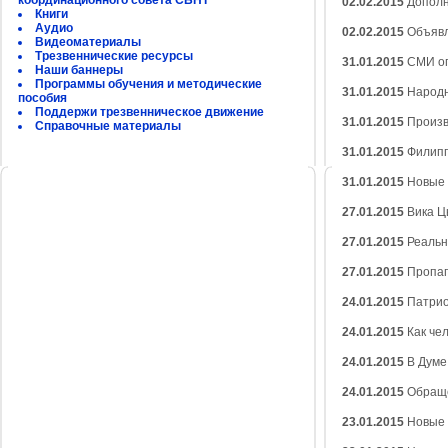
координационного совета СБНТ
02.02.2015
Дополн
Книги
Аудио
02.02.2015
Объявл
Видеоматериалы
Трезвеннические ресурсы
31.01.2015
СМИ оп
Наши баннеры
Программы обучения и методические
31.01.2015
Народ
пособия
Поддержи трезвенническое движение
31.01.2015
Произво
Справочные материалы
31.01.2015
Филипп
31.01.2015
Новые 
27.01.2015
Вика Ц
27.01.2015
Реальн
27.01.2015
Пропаг
24.01.2015
Патрио
24.01.2015
Как че
24.01.2015
В Думе
24.01.2015
Обраще
23.01.2015
Новые 