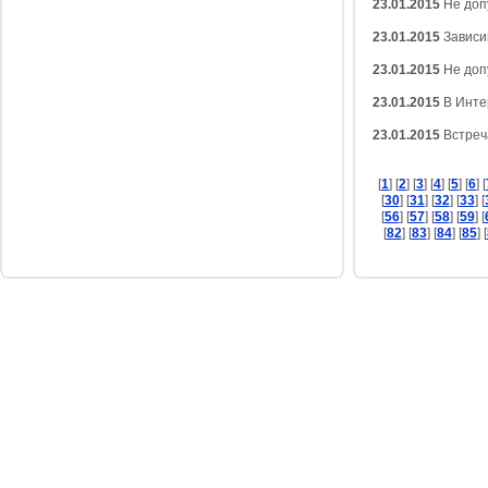
23.01.2015
Не доп
23.01.2015
Зависим
23.01.2015
Не доп
23.01.2015
В Интер
23.01.2015
Встреча
[
1
] [
2
] [
3
] [
4
] [
5
] [
6
] [
[
30
] [
31
] [
32
] [
33
] [
[
56
] [
57
] [
58
] [
59
] [
[
82
] [
83
] [
84
] [
85
] [