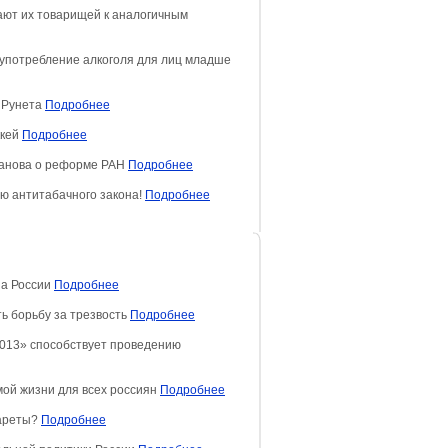
ют их товарищей к аналогичным
 употребление алкоголя для лиц младше
и Рунета
Подробнее
ккей
Подробнее
ванова о реформе РАН
Подробнее
ю антитабачного закона!
Подробнее
на России
Подробнее
ь борьбу за трезвость
Подробнее
2013» способствует проведению
мой жизни для всех россиян
Подробнее
гареты?
Подробнее