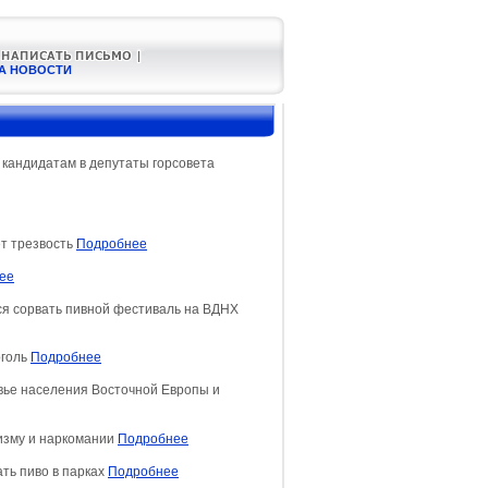
А НОВОСТИ
 кандидатам в депутаты горсовета
т трезвость
Подробнее
ее
ся сорвать пивной фестиваль на ВДНХ
оголь
Подробнее
вье населения Восточной Европы и
изму и наркомании
Подробнее
ть пиво в парках
Подробнее