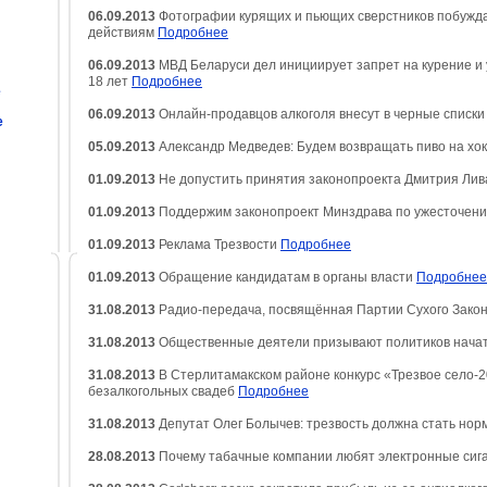
06.09.2013
Фотографии курящих и пьющих сверстников побужда
действиям
Подробнее
06.09.2013
МВД Беларуси дел инициирует запрет на курение и
18 лет
Подробнее
е
06.09.2013
Онлайн-продавцов алкоголя внесут в черные списк
е
05.09.2013
Александр Медведев: Будем возвращать пиво на хо
01.09.2013
Не допустить принятия законопроекта Дмитрия Ли
01.09.2013
Поддержим законопроект Минздрава по ужесточени
01.09.2013
Реклама Трезвости
Подробнее
01.09.2013
Обращение кандидатам в органы власти
Подробнее
31.08.2013
Радио-передача, посвящённая Партии Сухого Зако
31.08.2013
Общественные деятели призывают политиков начат
31.08.2013
В Стерлитамакском районе конкурс «Трезвое село-
безалкогольных свадеб
Подробнее
31.08.2013
Депутат Олег Болычев: трезвость должна стать нор
28.08.2013
Почему табачные компании любят электронные си