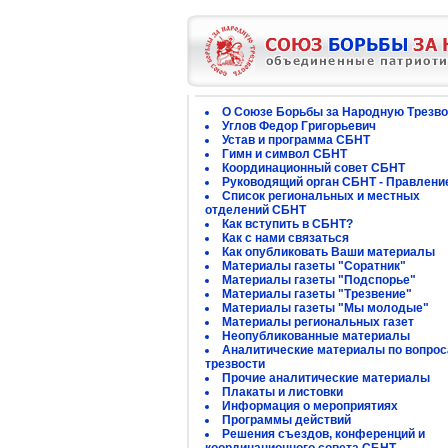
О Союзе Борьбы за Народную Трезво
Углов Федор Григорьевич
Устав и программа СБНТ
Гимн и символ СБНТ
Координационный совет СБНТ
Руководящий орган СБНТ - Правлени
Список региональных и местных
отделений СБНТ
Как вступить в СБНТ?
Как с нами связаться
Как опубликовать Ваши материалы
Материалы газеты "Соратник"
Материалы газеты "Подспорье"
Материалы газеты "Трезвение"
Материалы газеты "Мы молодые"
Материалы региональных газет
Неопубликованные материалы
Аналитические материалы по вопро
трезвости
Прочие аналитические материалы
Плакаты и листовки
Информация о мероприятиях
Программы действий
Решения съездов, конференций и