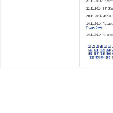
21.11.2014
Севаст
21.11.2014
В.Г. Жд
20.11.2014
Марш 
14.11.2014
Поддер
Подробнее
14.11.2014
Наступ
[
1
] [
2
] [
3
] [
4
] [
5
] [
6
] [
[
30
] [
31
] [
32
] [
33
] [
[
56
] [
57
] [
58
] [
59
] [
[
82
] [
83
] [
84
] [
85
] [