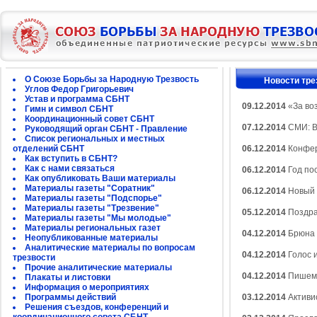
О Союзе Борьбы за Народную Трезвость
Новости тре
Углов Федор Григорьевич
Устав и программа СБНТ
09.12.2014
«За во
Гимн и символ СБНТ
Координационный совет СБНТ
07.12.2014
СМИ: В
Руководящий орган СБНТ - Правление
Список региональных и местных
отделений СБНТ
06.12.2014
Конфер
Как вступить в СБНТ?
Как с нами связаться
06.12.2014
Год по
Как опубликовать Ваши материалы
Материалы газеты "Соратник"
06.12.2014
Новый 
Материалы газеты "Подспорье"
Материалы газеты "Трезвение"
05.12.2014
Поздра
Материалы газеты "Мы молодые"
Материалы региональных газет
04.12.2014
Брюна 
Неопубликованные материалы
Аналитические материалы по вопросам
04.12.2014
Голос 
трезвости
Прочие аналитические материалы
04.12.2014
Пишем 
Плакаты и листовки
Информация о мероприятиях
Программы действий
03.12.2014
Активис
Решения съездов, конференций и