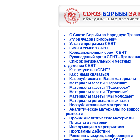
О Союзе Борьбы за Народную Трезво
Углов Федор Григорьевич
Устав и программа СБНТ
Гимн и символ СБНТ
Координационный совет СБНТ
Руководящий орган СБНТ - Правлени
Список региональных и местных
отделений СБНТ
Как вступить в СБНТ?
Как с нами связаться
Как опубликовать Ваши материалы
Материалы газеты "Соратник"
Материалы газеты "Подспорье"
Материалы газеты "Трезвение"
Материалы газеты "Мы молодые"
Материалы региональных газет
Неопубликованные материалы
Аналитические материалы по вопро
трезвости
Прочие аналитические материалы
Плакаты и листовки
Информация о мероприятиях
Программы действий
Решения съездов, конференций и