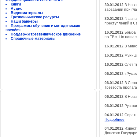
координационного совета СБНТ
Книги
30.01.2012
В Ново
Аудио
заседании при гл
Видеоматериалы
Трезвеннические ресурсы
30.01.2012
Главны
Наши баннеры
преступлений в С
Программы обучения и методические
пособия
16.01.2012
Бомба 
Поддержи трезвенническое движение
по ТВ!». Но наша 
Справочные материалы
16.01.2012
В Миасс
16.01.2012
Муници
16.01.2012
Слет т
06.01.2012
«Русск
06.01.2012
В Серг
Трезвость пропаг
06.01.2012
В Новы
06.01.2012
Русска
04.01.2012
Соратни
Подробнее
04.01.2012
Извест
Донского Государ