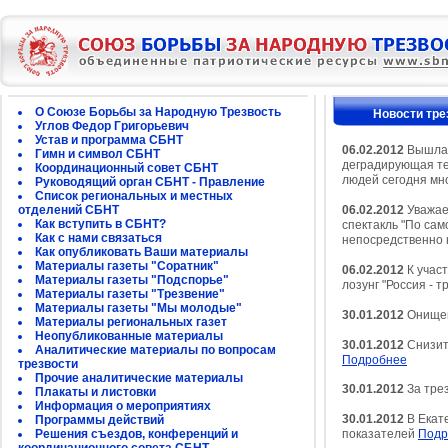
О Союзе Борьбы за Народную Трезвость
Новости тре
Углов Федор Григорьевич
Устав и программа СБНТ
06.02.2012
Вышла 
Гимн и символ СБНТ
деградирующая те
Координационный совет СБНТ
людей сегодня мно
Руководящий орган СБНТ - Правление
Список региональных и местных
отделений СБНТ
06.02.2012
Уважаем
Как вступить в СБНТ?
спектакль "По сам
Как с нами связаться
непосредственно к
Как опубликовать Ваши материалы
Материалы газеты "Соратник"
06.02.2012
К учас
Материалы газеты "Подспорье"
лозунг "Россия - т
Материалы газеты "Трезвение"
Материалы газеты "Мы молодые"
30.01.2012
Онищен
Материалы региональных газет
Неопубликованные материалы
30.01.2012
Снизить
Аналитические материалы по вопросам
Подробнее
трезвости
Прочие аналитические материалы
30.01.2012
За тре
Плакаты и листовки
Информация о мероприятиях
30.01.2012
В Екат
Программы действий
Решения съездов, конференций и
показателей
Подр