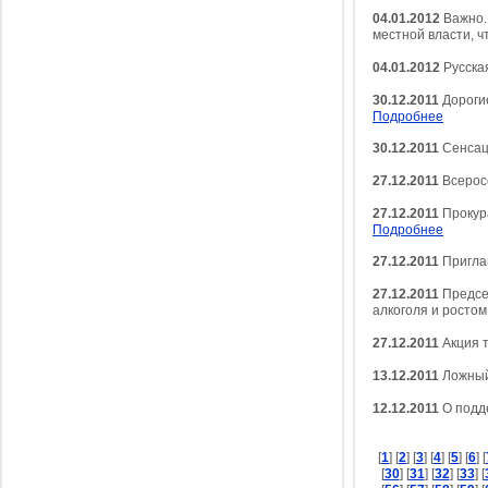
04.01.2012
Важно. 
местной власти, ч
04.01.2012
Русская
30.12.2011
Дорогие
Подробнее
30.12.2011
Сенсац
27.12.2011
Всерос
27.12.2011
Прокура
Подробнее
27.12.2011
Приглаш
27.12.2011
Председ
алкоголя и росто
27.12.2011
Акция т
13.12.2011
Ложный
12.12.2011
О подд
[
1
] [
2
] [
3
] [
4
] [
5
] [
6
] [
[
30
] [
31
] [
32
] [
33
] [