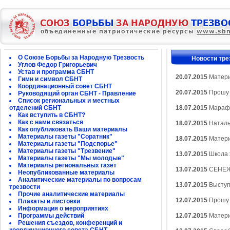
О Союзе Борьбы за Народную Трезвость
Новости тре
Углов Федор Григорьевич
Устав и программа СБНТ
20.07.2015
Матери
Гимн и символ СБНТ
Координационный совет СБНТ
20.07.2015
Прошу 
Руководящий орган СБНТ - Правление
Список региональных и местных
отделений СБНТ
18.07.2015
Марафо
Как вступить в СБНТ?
Как с нами связаться
18.07.2015
Наталь
Как опубликовать Ваши материалы
Материалы газеты "Соратник"
18.07.2015
Матери
Материалы газеты "Подспорье"
Материалы газеты "Трезвение"
13.07.2015
Школа 
Материалы газеты "Мы молодые"
Материалы региональных газет
13.07.2015
СЕНЕЖ
Неопубликованные материалы
Аналитические материалы по вопросам
13.07.2015
Выступ
трезвости
Прочие аналитические материалы
12.07.2015
Прошу 
Плакаты и листовки
Информация о мероприятиях
Программы действий
12.07.2015
Матери
Решения съездов, конференций и