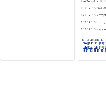
19.06.2015
Марафо
19.06.2015
Важная
17.06.2015
Матери
15.06.2015
ПРОЦВЕ
15.06.2015
Маразм
[
1
] [
2
] [
3
] [
4
] [
5
] [
6
] [
[
30
] [
31
] [
32
] [
33
] [
[
56
] [
57
] [
58
] [
59
] [
[
82
] [
83
] [
84
] [
85
] [