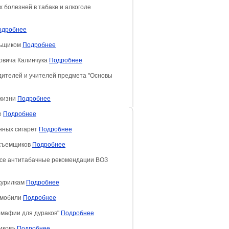
 болезней в табаке и алкоголе
одробнее
льщиком
Подробнее
овича Калинчука
Подробнее
дителей и учителей предмета "Основы
 жизни
Подробнее
е
Подробнее
нных сигарет
Подробнее
осъемщиков
Подробнее
все антитабачные рекомендации ВОЗ
курилкам
Подробнее
омобили
Подробнее
омафии для дураков"
Подробнее
тиков»
Подробнее