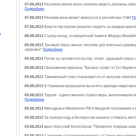
07.08.2013
Россияне менее всего склонны видеть причины своих
Подробнее
07.08.2013
Реклама вина может вернуться в российские СМИ
П
е
07.08.2013
Власти Австралии решили следить за каждым кури
е
06.08.2013
Съезд-поход, посвящённый памяти Фёдора Михайл
05.08.2013
Трезвый образ жизни: пособие для классных руково
здоровья"
Подробнее
05.08.2013
Путин за просветительство, спорт, здоровый образ
05.08.2013
Приложение журнала "Трезвое слово" в Гугл Маркет
05.08.2013
Таможенный союз отказывается от выпуска электро
05.08.2013
В Германии разрешили выселять курящих квартир
05.08.2013
Турция - единственная страна мира, выполнившая 
Подробнее
05.08.2013
Минздрав и Минрегион РФ утвердили требования к 
03.08.2013
За пьяную езду в Белоруссии решено отбирать авт
03.08.2013
врач Анатолий Белоглазов: "Промилле ловушка алк
03.08.2013
Собрание сторонников проекта «Страна без нарко