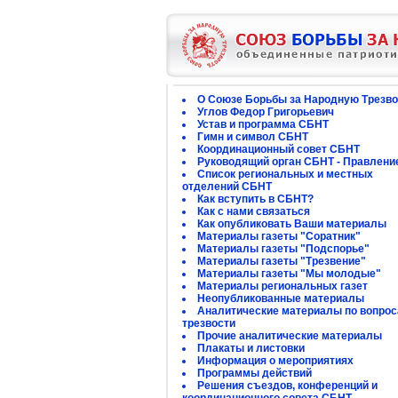
О Союзе Борьбы за Народную Трезво
Углов Федор Григорьевич
Устав и программа СБНТ
Гимн и символ СБНТ
Координационный совет СБНТ
Руководящий орган СБНТ - Правлени
Список региональных и местных
отделений СБНТ
Как вступить в СБНТ?
Как с нами связаться
Как опубликовать Ваши материалы
Материалы газеты "Соратник"
Материалы газеты "Подспорье"
Материалы газеты "Трезвение"
Материалы газеты "Мы молодые"
Материалы региональных газет
Неопубликованные материалы
Аналитические материалы по вопро
трезвости
Прочие аналитические материалы
Плакаты и листовки
Информация о мероприятиях
Программы действий
Решения съездов, конференций и