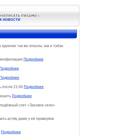
А НОВОСТИ
курение так же опасны, как и табак
 конфискации
Подробнее
Подробнее
Подробнее
ь после 21:00
Подробнее
зрешить
Подробнее
лодёжный слет «Трезвое село»
ть астму даже у её правнуков
а
Подробнее