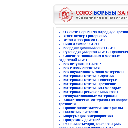
О Союзе Борьбы за Народную Трезво
Углов Федор Григорьевич
Устав и программа СБНТ
Гимн и символ СБНТ
Координационный совет СБНТ
Руководящий орган СБНТ - Правлени
Список региональных и местных
отделений СБНТ
Как вступить в СБНТ?
Как с нами связаться
Как опубликовать Ваши материалы
Материалы газеты "Соратник"
Материалы газеты "Подспорье"
Материалы газеты "Трезвение"
Материалы газеты "Мы молодые"
Материалы региональных газет
Неопубликованные материалы
Аналитические материалы по вопро
трезвости
Прочие аналитические материалы
Плакаты и листовки
Информация о мероприятиях
Программы действий
Решения съездов, конференций и