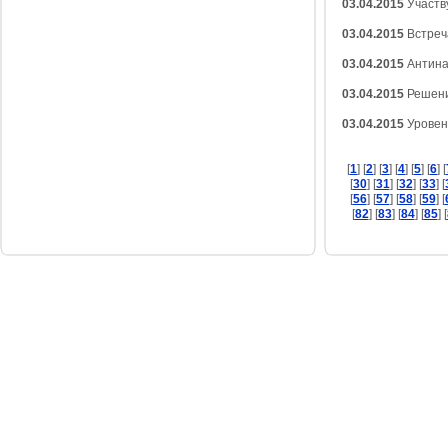
03.04.2015
Участв
03.04.2015
Встреч
03.04.2015
Антина
03.04.2015
Решени
03.04.2015
Уровен
[
1
] [
2
] [
3
] [
4
] [
5
] [
6
] [
[
30
] [
31
] [
32
] [
33
] [
[
56
] [
57
] [
58
] [
59
] [
[
82
] [
83
] [
84
] [
85
] [