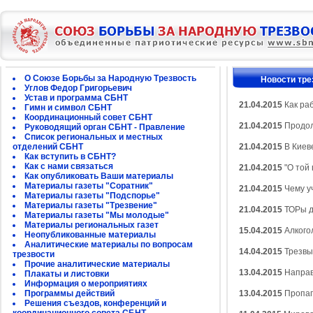
О Союзе Борьбы за Народную Трезвость
Новости тре
Углов Федор Григорьевич
Устав и программа СБНТ
21.04.2015
Как раб
Гимн и символ СБНТ
Координационный совет СБНТ
21.04.2015
Продол
Руководящий орган СБНТ - Правление
Список региональных и местных
отделений СБНТ
21.04.2015
В Киев
Как вступить в СБНТ?
Как с нами связаться
21.04.2015
"О той
Как опубликовать Ваши материалы
Материалы газеты "Соратник"
21.04.2015
Чему у
Материалы газеты "Подспорье"
Материалы газеты "Трезвение"
21.04.2015
ТОРы д
Материалы газеты "Мы молодые"
Материалы региональных газет
15.04.2015
Алкого
Неопубликованные материалы
Аналитические материалы по вопросам
14.04.2015
Трезвы
трезвости
Прочие аналитические материалы
13.04.2015
Направ
Плакаты и листовки
Информация о мероприятиях
Программы действий
13.04.2015
Пропаг
Решения съездов, конференций и